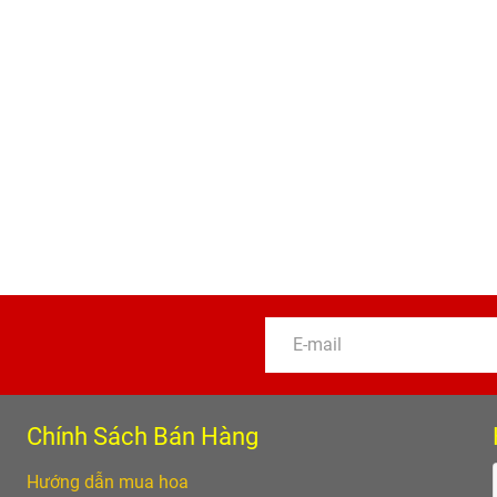
Hồ Điệp Tết ở Hải Phòng
Hoa Lan Hồ Điệp Tết ở Hải Ph
03
04
Chính Sách Bán Hàng
Hướng dẫn mua hoa