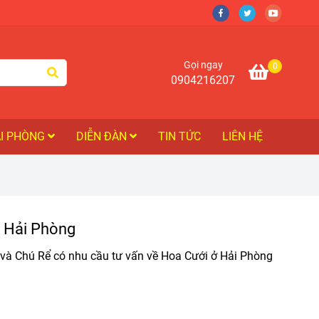
Gọi ngay
0
0904216207
ẢI PHÒNG
DIỄN ĐÀN
TIN TỨC
LIÊN HỆ
i Hải Phòng
và Chú Rể có nhu cầu tư vấn về Hoa Cưới ở Hải Phòng