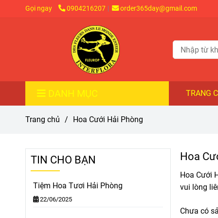
Gọi ngay
0904216207
order365day@gmail.com
DANH MỤC
TRANG 
Trang chủ
/
Hoa Cưới Hải Phòng
Hoa Cướ
TIN CHO BẠN
Hoa Cưới H
Tiệm Hoa Tươi Hải Phòng
vui lòng li
22/06/2025
Chưa có s