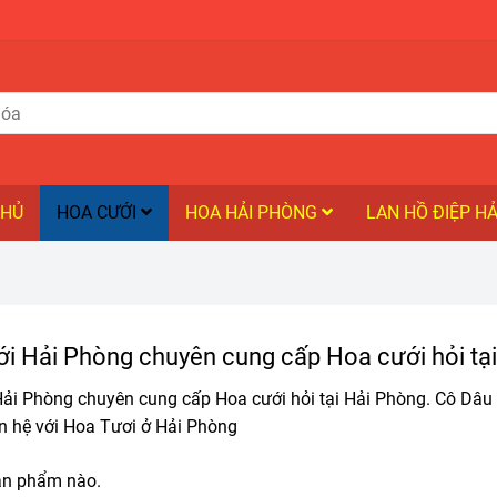
CHỦ
HOA CƯỚI
HOA HẢI PHÒNG
LAN HỒ ĐIỆP H
i Hải Phòng chuyên cung cấp Hoa cưới hỏi tạ
ải Phòng chuyên cung cấp Hoa cưới hỏi tại Hải Phòng. Cô Dâu 
ên hệ với Hoa Tươi ở Hải Phòng
ản phẩm nào.