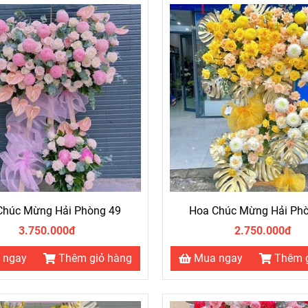
Chúc Mừng Hải Phòng 49
Hoa Chúc Mừng Hải Ph
3.750.000đ
2.750.000đ
 ngay
Thêm giỏ hàng
Mua ngay
Thêm 