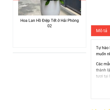
Hoa Lan Hồ Điệp Tết ở Hải Phòng
Hoa Lan 
 27
02
Mô tả
Tự hào 
muốn nh
Các mẫu
thành l
tươi tại
Các loạ
- Hoa h
- Hoa h