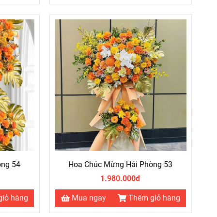
cách của người nhận.
òng 54
Hoa Chúc Mừng Hải Phòng 53
1.980.000đ
giỏ hàng
Mua ngay
Thêm giỏ hàng