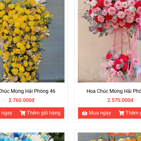
Chúc Mừng Hải Phòng 46
Hoa Chúc Mừng Hải Ph
2.760.000đ
2.570.000đ
 ngay
Thêm giỏ hàng
Mua ngay
Thêm 