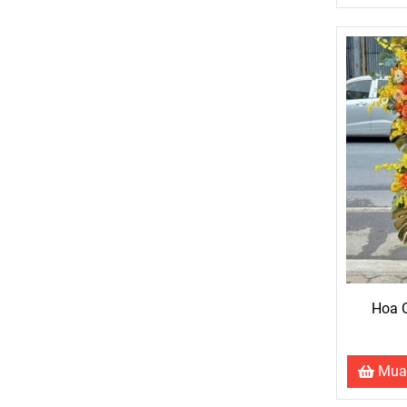
- Cách 
Hoa 
Mua