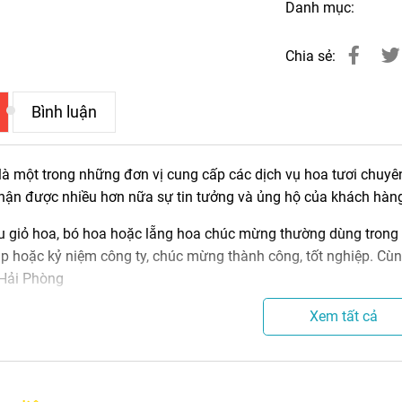
Danh mục:
Chia sẻ:
Hồ Điệp Tết ở Hải Phòng
Hoa Lan Hồ Điệp Tết ở Hải Ph
03
04
Bình luận
là một trong những đơn vị cung cấp các dịch vụ hoa tươi chuyên
ận được nhiều hơn nữa sự tin tưởng và ủng hộ của khách hàng
 giỏ hoa, bó hoa hoặc lẵng hoa chúc mừng thường dùng trong n
ập hoặc kỷ niệm công ty, chúc mừng thành công, tốt nghiệp. C
 Hải Phòng
i hoa thường được sử dụng để chúc mừng:
Xem tất cả
ồng: Tượng trưng cho sự nhiệt huyết, may mắn và khởi đầu mới.
ướng dương: Biểu tượng cho sự may mắn, tươi vui và lạc quan.