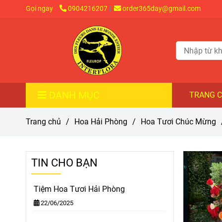
Gọi ngay
0904216207
order365day@gmail.com
DANH MỤC
TRANG 
Trang chủ
/
Hoa Hải Phòng
/
Hoa Tươi Chúc Mừng
TIN CHO BẠN
Tiệm Hoa Tươi Hải Phòng
22/06/2025