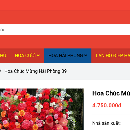
CHỦ
HOA CƯỚI
HOA HẢI PHÒNG
LAN HỒ ĐIỆP H
/
Hoa Chúc Mừng Hải Phòng 39
Hoa Chúc Mừ
4.750.000đ
Nhà sản xuất: