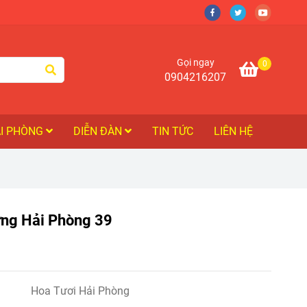
Gọi ngay
0
0904216207
ẢI PHÒNG
DIỄN ĐÀN
TIN TỨC
LIÊN HỆ
ng Hải Phòng 39
Hoa Tươi Hải Phòng