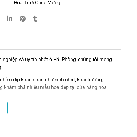
Hoa Tươi Chúc Mừng
òng
Hoa Lan Hồ Điệp Tết ở Hải Phòng
Giỏ Hoa S
05
 nghiệp và uy tín nhất ở Hải Phòng, chúng tôi mong
.
hiều dịp khác nhau như sinh nhật, khai trương,
ùng khám phá nhiều mẫu hoa đẹp tại cửa hàng hoa