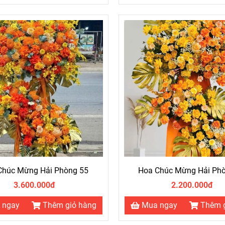
cắm hoa: Chọn kiểu cắm hoa phù hợp với không gian và phong 
Chúc Mừng Hải Phòng 55
Hoa Chúc Mừng Hải Ph
3.600.000đ
2.200.000đ
 ngay
Thêm giỏ hàng
Mua ngay
Thêm 