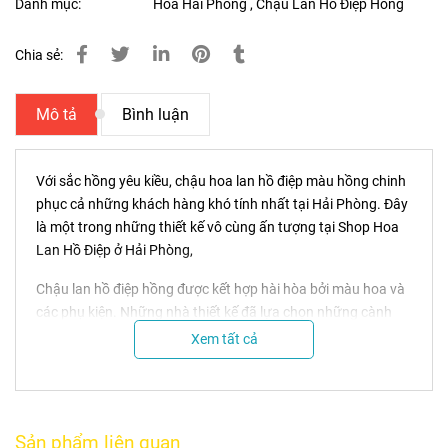
Danh mục:
Hoa Hải Phòng
,
Chậu Lan Hồ Điệp Hồng
Chia sẻ:
Mô tả
Bình luận
Với sắc hồng yêu kiều, chậu hoa lan hồ điệp màu hồng chinh
phục cả những khách hàng khó tính nhất tại Hải Phòng. Đây
là một trong những thiết kế vô cùng ấn tượng tại Shop Hoa
Lan Hồ Điệp ở Hải Phòng,
Chậu lan hồ điệp hồng được kết hợp hài hòa bởi màu hoa và
các phụ kiện. Những nhà thiết kế đã lựa chọn những cành
hoa đẹp nhất, mập mạp và khỏe mạnh nhất. Lá cây có độ
Xem tất cả
dày vừa phải. Cây đang ở độ tuổi đẹp nhất. Cây lan hồ điệp
màu hồng được trồng trong chiếc chậu sứ màu trắng vừa
đẹp vừa sang trọng.
Sản phẩm liên quan
Nếu bạn được mời đến dự tân gia nhà mới ở Hải Phòng, thì