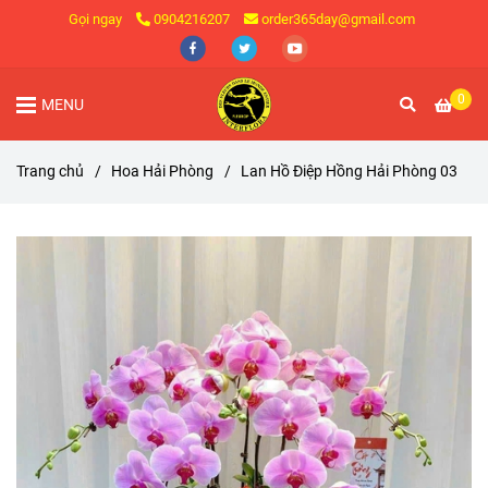
Gọi ngay
0904216207
order365day@gmail.com
0
MENU
Trang chủ
/
Hoa Hải Phòng
/
Lan Hồ Điệp Hồng Hải Phòng 03